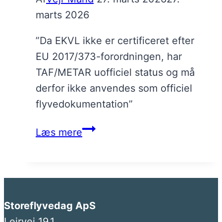
marts 2026
”Da EKVL ikke er certificeret efter
EU 2017/373-forordningen, har
TAF/METAR uofficiel status og må
derfor ikke anvendes som officiel
flyvedokumentation”
Velkommen
Læs mere
til
Storeflyvedag
Storeflyvedag ApS
Lejrvej 19.1