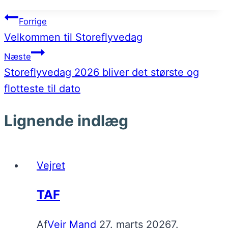
Indlægsnavigation
Forrige
Velkommen til Storeflyvedag
Næste
Storeflyvedag 2026 bliver det største og
flotteste til dato
Lignende indlæg
Vejret
TAF
Af
Vejr Mand
27. marts 2026
7.