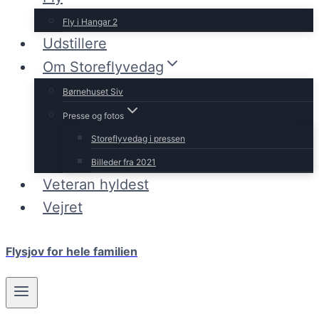
Fly i Hangar 2
Udstillere
Om Storeflyvedag
Børnehuset Siv
Presse og fotos
Storeflyvedag i pressen
Billeder fra 2021
Veteran hyldest
Vejret
Flysjov for hele familien