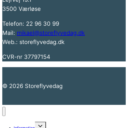
3500 Værløse
Telefon: 22 96 30 99
Mail:
mikael@storeflyvedag.dk
Web.: storeflyvedag.dk
CVR-nr 37797154
© 2026 Storeflyvedag
Skift
Information