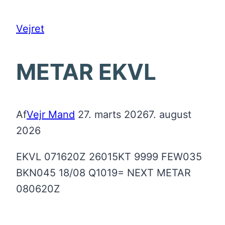
Vejret
METAR EKVL
Af
Vejr Mand
27. marts 2026
7. august
2026
EKVL 071620Z 26015KT 9999 FEW035
BKN045 18/08 Q1019= NEXT METAR
080620Z