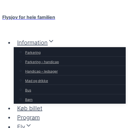
Fortsæt
til
Flysjov for hele familien
indhold
Information
Parkering
Parkering – handicap
Handicap – ledsager
Mad og drikke
Bus
Børn
Køb billet
Program
Fly