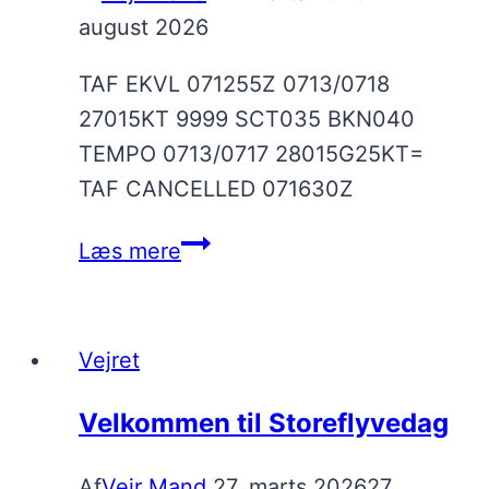
august 2026
TAF EKVL 071255Z 0713/0718
27015KT 9999 SCT035 BKN040
TEMPO 0713/0717 28015G25KT=
TAF CANCELLED 071630Z
TAF
Læs mere
Vejret
Velkommen til Storeflyvedag
Af
Vejr Mand
27. marts 2026
27.