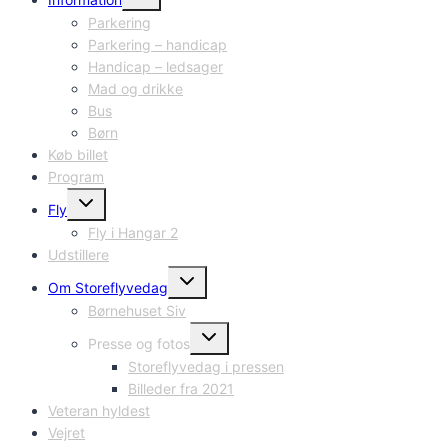
undermenu
Parkering
Parkering – handicap
Handicap – ledsager
Mad og drikke
Bus
Børn
Køb billet
Program
Skift
Fly
undermenu
Fly i Hangar 2
Udstillere
Skift
Om Storeflyvedag
undermenu
Børnehuset Siv
Skift
Presse og fotos
undermenu
Storeflyvedag i pressen
Billeder fra 2021
Veteran hyldest
Vejret