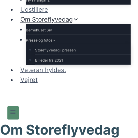
Fly i Hangar 2
Udstillere
Om Storeflyvedag
Børnehuset Siv
Presse og fotos
Storeflyvedag i pressen
Billeder fra 2021
Veteran hyldest
Vejret
Om Storeflyvedag