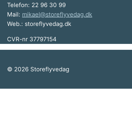
Telefon: 22 96 30 99
Mail:
mikael@storeflyvedag.dk
Web.: storeflyvedag.dk
CVR-nr 37797154
© 2026 Storeflyvedag
Skift
Information
undermenu
Parkering
Parkering – handicap
Handicap – ledsager