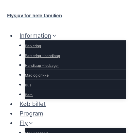
Fortsæt
til
Flysjov for hele familien
indhold
Information
Parkering
Parkering – handicap
Handicap – ledsager
Mad og drikke
Bus
Børn
Køb billet
Program
Fly