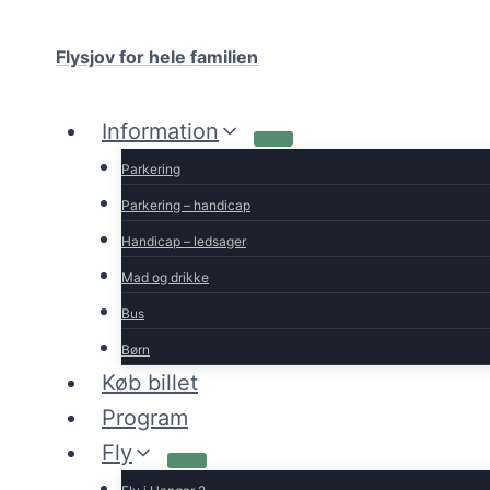
Fortsæt
til
Flysjov for hele familien
indhold
Information
Parkering
Parkering – handicap
Handicap – ledsager
Mad og drikke
Bus
Børn
Køb billet
Program
Fly