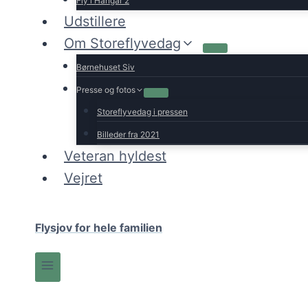
Fly i Hangar 2
Udstillere
Om Storeflyvedag
Børnehuset Siv
Presse og fotos
Storeflyvedag i pressen
Billeder fra 2021
Veteran hyldest
Vejret
Flysjov for hele familien