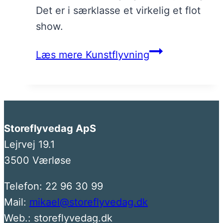
Det er i særklasse et virkelig et flot
show.
Læs mere
Kunstflyvning
Storeflyvedag ApS
Lejrvej 19.1
3500 Værløse
Telefon: 22 96 30 99
Mail:
mikael@storeflyvedag.dk
Web.: storeflyvedag.dk