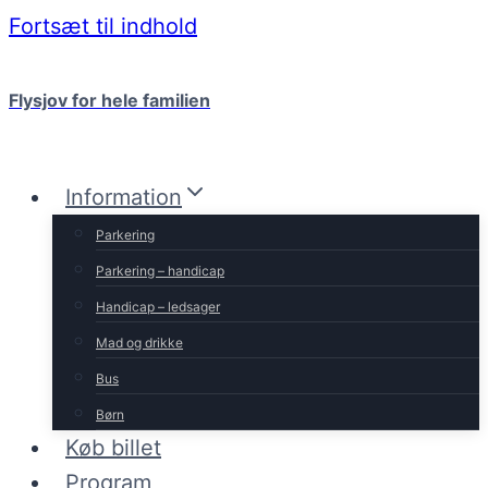
Fortsæt til indhold
Flysjov for hele familien
Information
Parkering
Parkering – handicap
Handicap – ledsager
Mad og drikke
Bus
Børn
Køb billet
Program