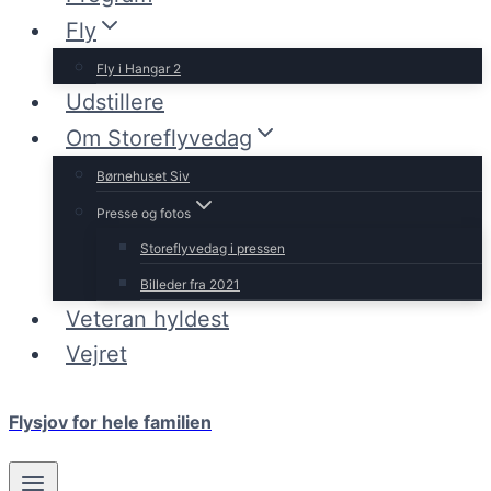
Fly
Fly i Hangar 2
Udstillere
Om Storeflyvedag
Børnehuset Siv
Presse og fotos
Storeflyvedag i pressen
Billeder fra 2021
Veteran hyldest
Vejret
Flysjov for hele familien