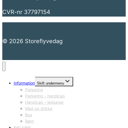
CVR-nr 37797154
© 2026 Storeflyvedag
Information
Skift undermenu
Parkering
Parkering – handicap
Handicap – ledsager
Mad og drikke
Bus
Børn
Køb billet