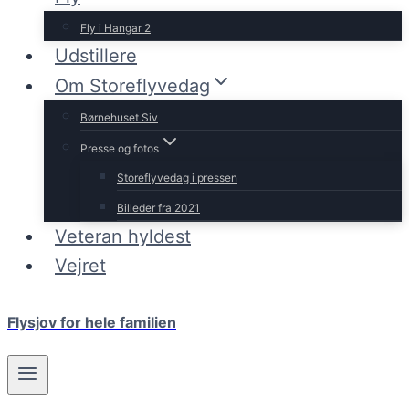
Fly i Hangar 2
Udstillere
Om Storeflyvedag
Børnehuset Siv
Presse og fotos
Storeflyvedag i pressen
Billeder fra 2021
Veteran hyldest
Vejret
Flysjov for hele familien