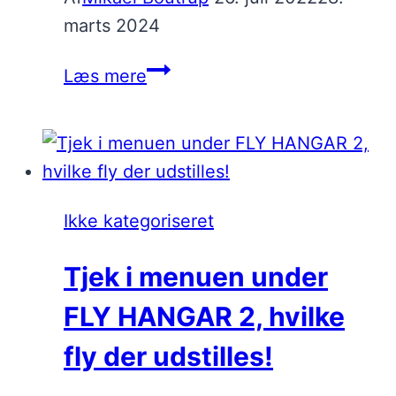
marts 2024
Tjek
Læs mere
i
menuen
under
FLY
for
Ikke kategoriseret
seneste
opdatering!
Tjek i menuen under
FLY HANGAR 2, hvilke
fly der udstilles!