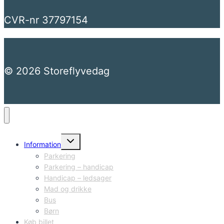
CVR-nr 37797154
© 2026 Storeflyvedag
Skift
Information
undermenu
Parkering
Parkering – handicap
Handicap – ledsager
Mad og drikke
Bus
Børn
Køb billet