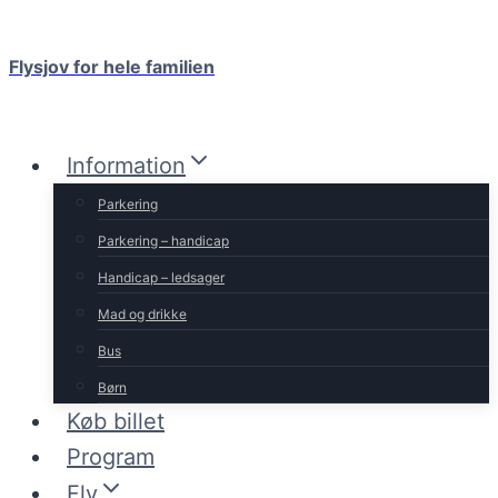
Fortsæt
til
Flysjov for hele familien
indhold
Information
Parkering
Parkering – handicap
Handicap – ledsager
Mad og drikke
Bus
Børn
Køb billet
Program
Fly